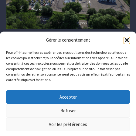
Gérer le consentement
Pour offrir les meilleures expériences, nous utilisons des technologies telles que
les cookies pour stocker et/ou accéder aux informations des appareils. Le fait de
consentir à ces technologies nous permettra de traiter des données telles que le
comportement de navigation ou les ID uniques sur ce site. Le fait de ne pas
consentir ou de retirer son consentement peut avoir un effet négatif sur certaines
caractéristiques et fonctions.
The company
Who we are
Downloads
Contact
Accepter
Join us
Refuser
© Copyrights
Conimast
Voir les préférences