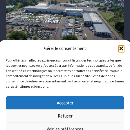
Gérer le consentement
Pour offrir les meilleures expériences, nous utilisons des technologies telles que
les cookies pour stocker et/ou accéder aux informations des appareils. Le fait de
consentir à ces technologies nous permettra de traiter des données telles que le
comportement de navigation ou les ID uniques sur ce site. Le fait de ne pas
consentir ou de retirer son consentement peut avoir un effet négatif sur certaines
caractéristiques et fonctions.
The company
Who we are
Downloads
Contact
Accepter
Join us
Refuser
© Copyrights
Conimast
Voir les préférences