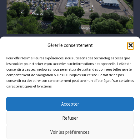
Gérer le consentement
Pour offrir les meilleures expériences, nous utilisons des technologies telles que
les cookies pour stocker et/ou accéder aux informations des appareils. Le fait de
consentir à ces technologies nous permettra de traiter des données telles que le
comportement de navigation ou les ID uniques sur ce site. Le fait de ne pas
consentir ou de retirer son consentement peut avoir un effet négatif sur certaines
caractéristiques et fonctions.
The company
Who we are
Downloads
Contact
Accepter
Join us
Refuser
© Copyrights
Conimast
Voir les préférences