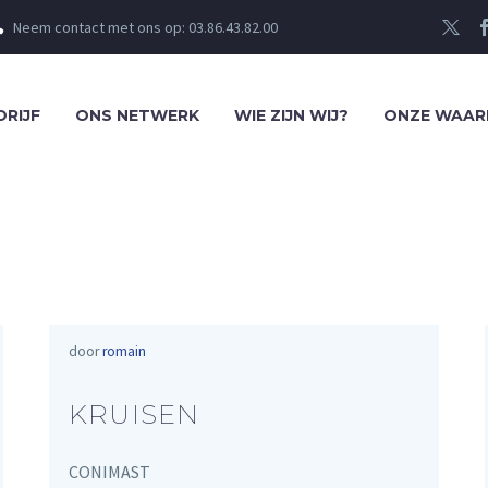
Neem contact met ons op: 03.86.43.82.00


DRIJF
ONS NETWERK
WIE ZIJN WIJ?
ONZE WAAR
door
romain
KRUISEN
CONIMAST