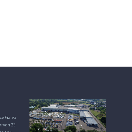
ce Galva
arvan 23