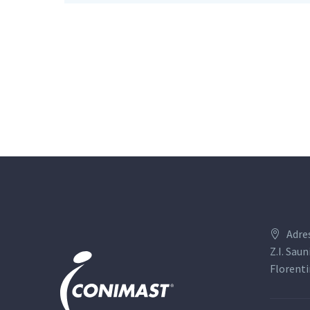
Adre
Z.I. Saun
Florenti