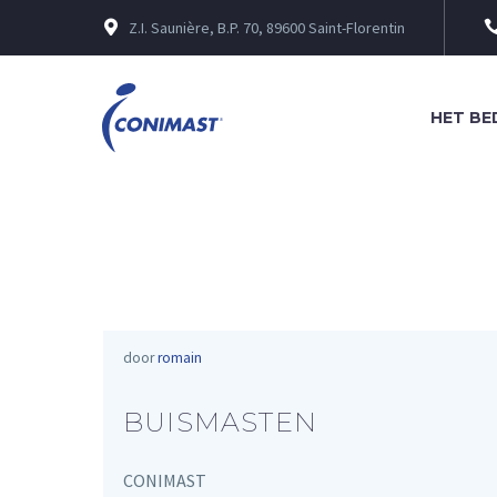
Z.I. Saunière, B.P. 70, 89600 Saint-Florentin


HET BE
door
romain
BUISMASTEN
CONIMAST