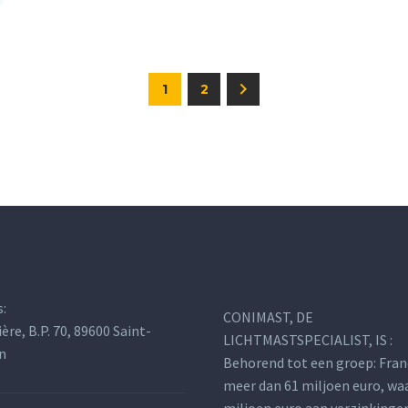
1
2
s:
CONIMAST, DE
ière, B.P. 70, 89600 Saint-
LICHTMASTSPECIALIST, IS :
n
Behorend tot een groep: Fran
meer dan 61 miljoen euro, wa