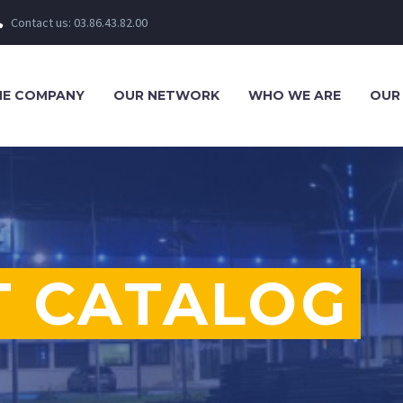
Contact us: 03.86.43.82.00


HE COMPANY
OUR NETWORK
WHO WE ARE
OUR
 CATALOG