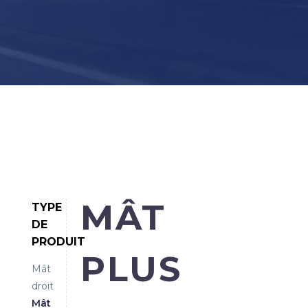
MÂT
TYPE
DE
PRODUIT
PLUS
Mât
droit
Mât