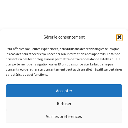
cintrés
Gérer le consentement
Pour offrir les meilleures expériences, nous utilisons des technologies telles que
les cookies pour stocker et/ou accéder aux informations des appareils. Le fait de
consentir à ces technologies nous permettra de traiter des données telles que le
comportement de navigation ou les ID uniques sur ce site. Le fait de ne pas
consentir ou de retirer son consentement peut avoir un effet négatif sur certaines
caractéristiques et fonctions.
Accepter
Refuser
Voir les préférences