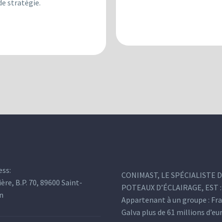
de stratégie.
ess:
CONIMAST, LE SPÉCIALISTE 
ière, B.P. 70, 89600 Saint-
POTEAUX D’ÉCLAIRAGE, EST :
n
Appartenant à un groupe : Fr
Galva plus de 61 millions d’eu