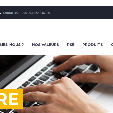
Contactez-nous : 03.86.43.82.00


MES-NOUS ?
NOS VALEURS
RSE
PRODUITS
RE