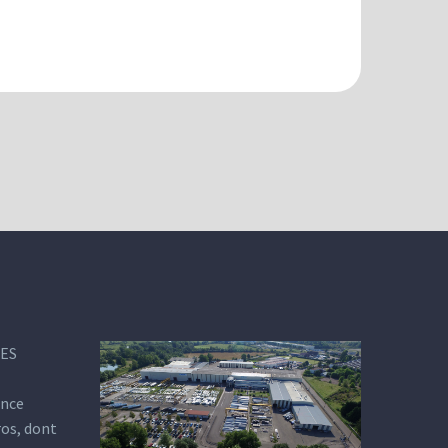
DES
ance
ros, dont