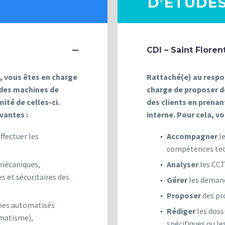
D’ETUDES
CDI – Saint Floren
 vous êtes en charge
Rattaché(e) au respo
 des machines de
charge de proposer d
ité de celles-ci.
des clients en prenan
vantes :
interne. Pour cela, vo
fectuer les
Accompagner
le
compétences tec
mécaniques,
Analyser
les CCT
s et sécuritaires des
Gérer
les demand
Proposer
des pr
mes automatisés
Rédiger
les doss
omatisme),
spécifiques ou l