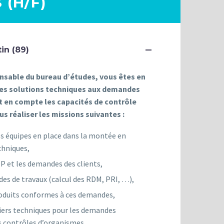
 (H/F)
tin (89)
nsable du bureau d’études, vous êtes en
es solutions techniques aux demandes
t en compte les capacités de contrôle
us réaliser les missions suivantes :
s équipes en place dans la montée en
hniques,
P et les demandes des clients,
es de travaux (calcul des RDM, PRI, …),
oduits conformes à ces demandes,
iers techniques pour les demandes
es contrôles d’organismes,