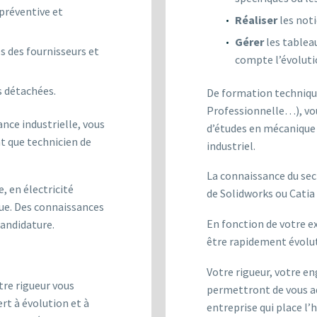
préventive et
Réaliser
les not
Gérer
les tablea
és des fournisseurs et
compte l’évoluti
s détachées.
De formation techniqu
Professionnelle…), vou
ce industrielle, vous
d’études en mécanique
t que technicien de
industriel.
La connaissance du sect
, en électricité
de Solidworks ou Catia
que. Des connaissances
En fonction de votre e
andidature.
être rapidement évoluti
Votre rigueur, votre 
tre rigueur vous
permettront de vous ad
rt à évolution et à
entreprise qui place l’