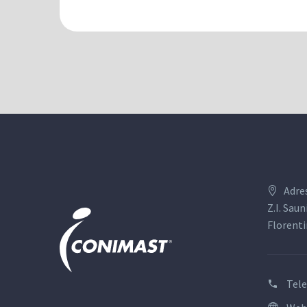
Adre
Z.I. Saun
Florenti
Tel