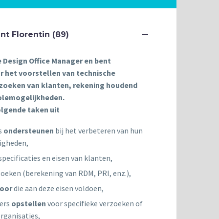
int Florentin (89)
e Design Office Manager en bent
r het voorstellen van technische
rzoeken van klanten, rekening houdend
olemogelijkheden.
olgende taken uit
s
ondersteunen
bij het verbeteren van hun
igheden,
specificaties en eisen van klanten,
oeken (berekening van RDM, PRI, enz.),
oor
die aan deze eisen voldoen,
iers
opstellen
voor specifieke verzoeken of
organisaties,