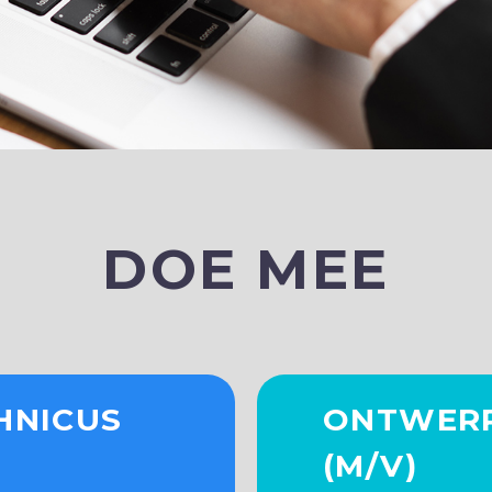
DOE MEE
HNICUS
ONTWERP
(M/V)