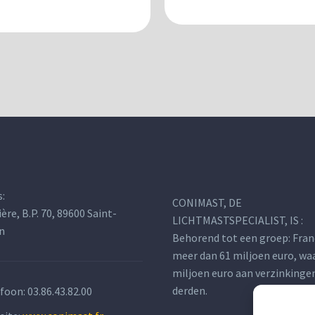
s:
CONIMAST, DE
ière, B.P. 70, 89600 Saint-
LICHTMASTSPECIALIST, IS :
n
Behorend tot een groep: Fran
meer dan 61 miljoen euro, wa
miljoen euro aan verzinkinge
derden.
efoon:
03.86.43.82.00