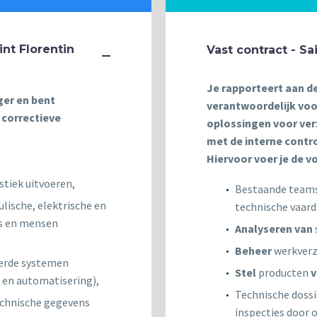
nt Florentin
Vast contract - Sa
Je rapporteert aan d
ger en bent
verantwoordelijk voo
 correctieve
oplossingen voor ve
met de interne contr
Hiervoor voer je de v
tiek uitvoeren,
Bestaande team
lische, elektrische en
technische vaard
s en mensen
Analyseren van
Beheer
werkverz
erde systemen
Stel
producten
v
 en automatisering),
Technische doss
chnische gegevens
inspecties door 