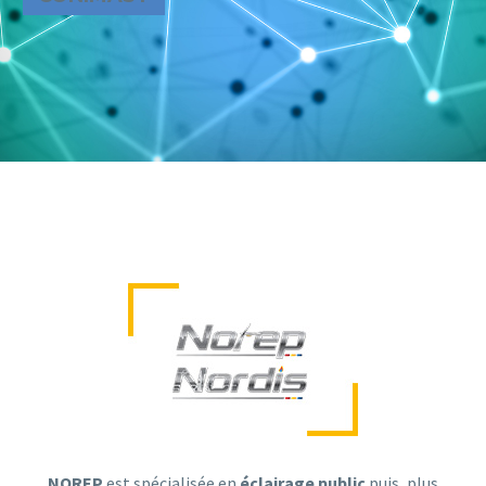
NOREP
est spécialisée en
éclairage public
puis, plus