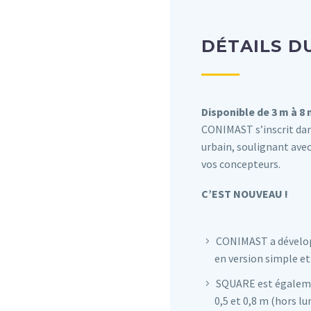
DÉTAILS D
Disponible de 3 m à 8 
CONIMAST s’inscrit da
urbain, soulignant avec 
vos concepteurs.
C’EST NOUVEAU !
CONIMAST a dévelop
en version simple et 
SQUARE est égalemen
0,5 et 0,8 m (hors lu