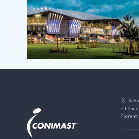
Addr
Z.I. Saun
Florenti