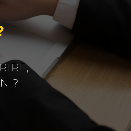
?
RIRE,
N ?