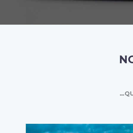
N
…QU