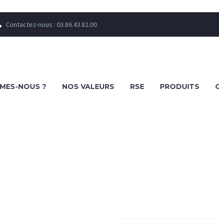
Contactez-nous : 03.86.43.82.00


MES-NOUS ?
NOS VALEURS
RSE
PRODUITS
LE MÂT CARRÉM