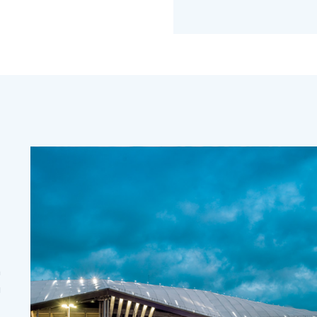
s
n
u