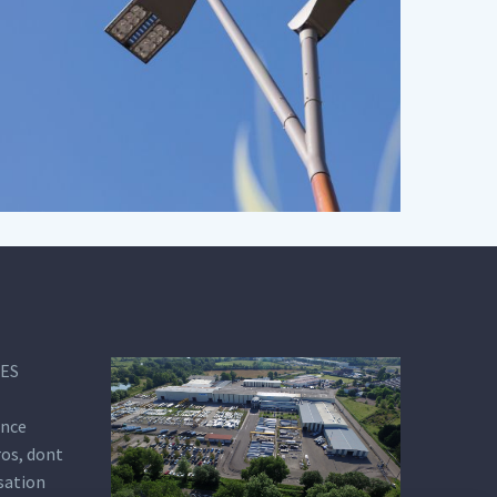
DES
ance
ros, dont
isation