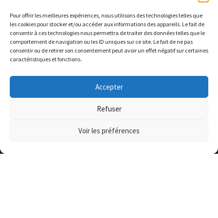
Pour offrir les meilleures expériences, nous utilisons des technologies telles que
les cookies pour stocker et/ou accéder aux informations des appareils. Le fait de
consentir à ces technologies nous permettra de traiter des données telles que le
comportement de navigation ou les ID uniques sur ce site. Le fait de ne pas
consentir ou de retirer son consentement peut avoir un effet négatif sur certaines
caractéristiques et fonctions.
Accepter
Refuser
Voir les préférences
Het bedrijf
Wie zijn wij?
Downloads
Neem contact op met
Doe mee
Top Searches:
Top Searches:
Lorem Ipsum
Lorem Ipsum
Building
Building
© Copyrights
Conimast
Business
Business