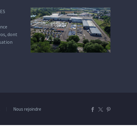
DES
ance
ros, dont
isation
t
Nous rejoindre