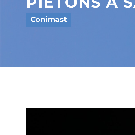
PIÉTONS À S
Conimast