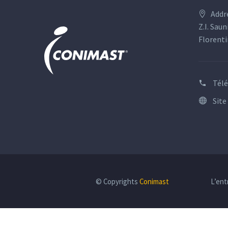
Addr
Z.I. Saun
Florenti
Tél
Site
© Copyrights
Conimast
L’ent