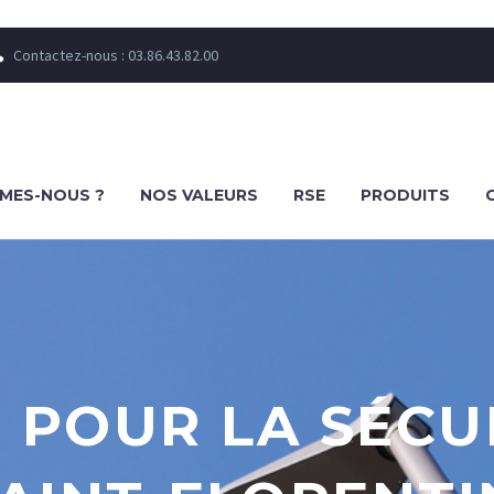
Contactez-nous : 03.86.43.82.00


MES-NOUS ?
NOS VALEURS
RSE
PRODUITS
 POUR LA SÉCU