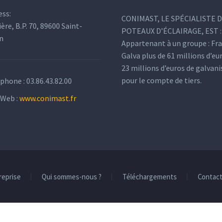
ess:
CONIMAST, LE SPÉCIALISTE 
ière, B.P. 70, 89600 Saint-
POTEAUX D’ÉCLAIRAGE, EST :
n
Appartenant à un groupe : Fr
Galva plus de 61 millions d’eu
23 millions d’euros de galvan
pour le compte de tiers.
éphone :
03.86.43.82.00
 Web :
www.conimast.fr
reprise
Qui sommes-nous ?
Téléchargements
Contac