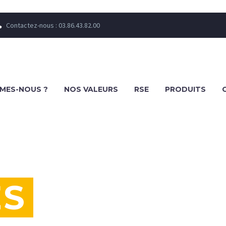
Contactez-nous : 03.86.43.82.00


MES-NOUS ?
NOS VALEURS
RSE
PRODUITS
ES