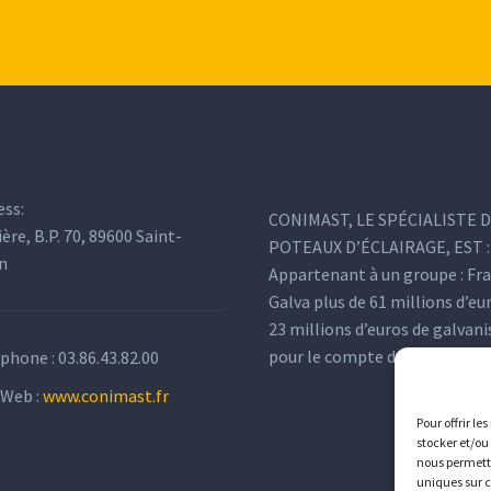
ess:
CONIMAST, LE SPÉCIALISTE 
ière, B.P. 70, 89600 Saint-
POTEAUX D’ÉCLAIRAGE, EST :
n
Appartenant à un groupe : Fr
Galva plus de 61 millions d’eu
23 millions d’euros de galvan
pour le compte de tiers.
éphone :
03.86.43.82.00
 Web :
www.conimast.fr
Pour offrir le
stocker et/ou
nous permettr
uniques sur c