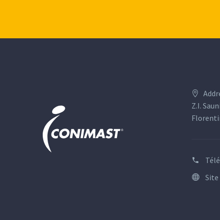
Addr
Z.I. Saun
Florenti
Tél
Site