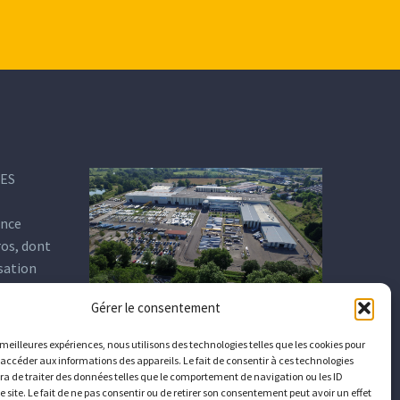
DES
ance
ros, dont
isation
Gérer le consentement
s meilleures expériences, nous utilisons des technologies telles que les cookies pour
 accéder aux informations des appareils. Le fait de consentir à ces technologies
a de traiter des données telles que le comportement de navigation ou les ID
e site. Le fait de ne pas consentir ou de retirer son consentement peut avoir un effet