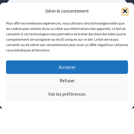
Gérer le consentement
Pour offrir les meilleures expériences, nous utilisons des technologies telles que
les cookies pour stocker et/ou accéder aux informations des appareils. Le fait de
consentir à ces technologies nous permettra de traiter des données telles que le
comportement de navigation ou les ID uniques sur ce site. Le fait de ne pas
consentir ou de retirer son consentement peut avoir un effet négatif sur certaines
caractéristiques et fonctions.
Accepter
Refuser
Voir les préférences
Top Searches:
Top Searches:
Lorem Ipsum
Lorem Ipsum
Building
Building