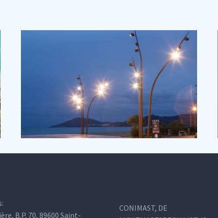
s:
CONIMAST, DE
ière, B.P. 70, 89600 Saint-