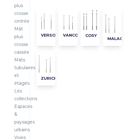
plus
crosse
cintrée
Mât
VERSO
VANCOUVER
COSY
plus
MALAGA
crosse
cassée
Mâts
tubulaires
et
ZURICH
étagés
Les
collections
Espaces
&
paysages
urbains
Voies