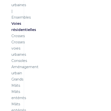
urbaines
|
Ensembles
Voies
résidentielles
Crosses
Crosses
voies
urbaines
Consoles
Aménagement
urbain
Grands
Mâts
Mâts
entérrés
Mâts
entérrés