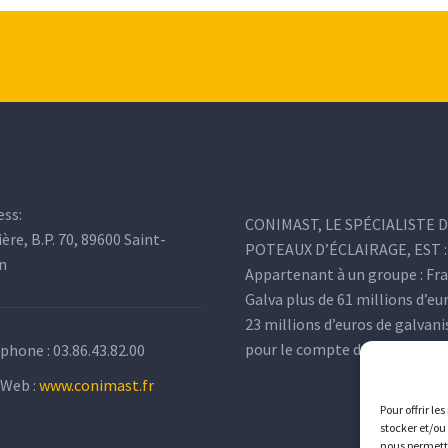
ess:
CONIMAST, LE SPÉCIALISTE 
ière, B.P. 70, 89600 Saint-
POTEAUX D’ÉCLAIRAGE, EST :
n
Appartenant à un groupe : Fr
Galva plus de 61 millions d’eu
23 millions d’euros de galvan
pour le compte de tiers.
éphone :
03.86.43.82.00
 Web :
www.conimast.fr
Pour offrir le
stocker et/ou
nous permettr