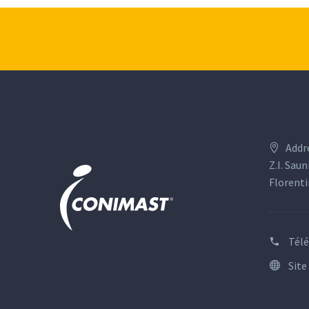
Addr
Z.I. Saun
Florenti
Tél
Site