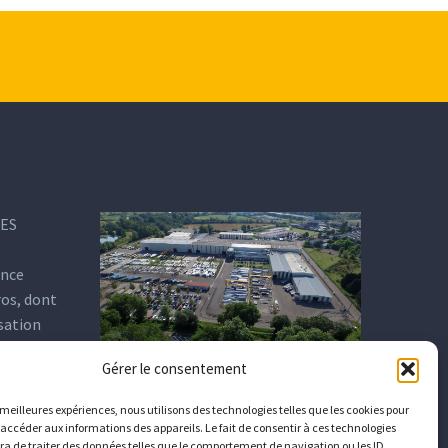
DES
ance
ros, dont
isation
Gérer le consentement
s meilleures expériences, nous utilisons des technologies telles que les cookies pour
 accéder aux informations des appareils. Le fait de consentir à ces technologies
a de traiter des données telles que le comportement de navigation ou les ID