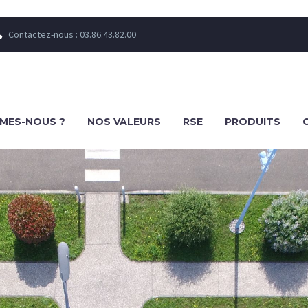
Contactez-nous : 03.86.43.82.00


MES-NOUS ?
NOS VALEURS
RSE
PRODUITS