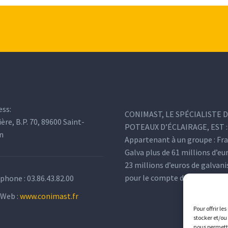
ess:
CONIMAST, LE SPÉCIALISTE 
ière, B.P. 70, 89600 Saint-
POTEAUX D’ÉCLAIRAGE, EST :
n
Appartenant à un groupe : Fr
Galva plus de 61 millions d’eu
23 millions d’euros de galvan
pour le compte de tiers.
éphone :
03.86.43.82.00
 Web :
www.conimast.fr
Pour offrir le
stocker et/ou
nous permettr