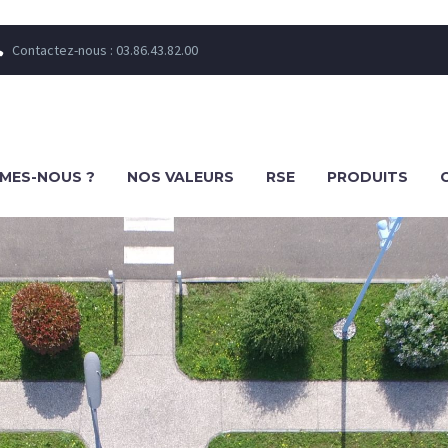
Contactez-nous : 03.86.43.82.00


MES-NOUS ?
NOS VALEURS
RSE
PRODUITS