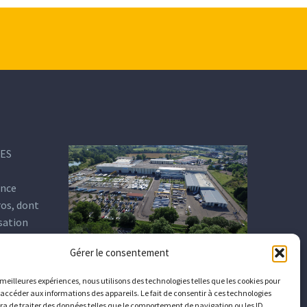
DES
ance
ros, dont
isation
Gérer le consentement
s meilleures expériences, nous utilisons des technologies telles que les cookies pour
 accéder aux informations des appareils. Le fait de consentir à ces technologies
a de traiter des données telles que le comportement de navigation ou les ID