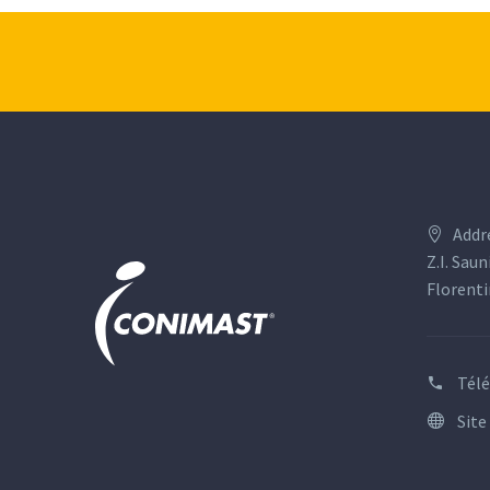
Addr
Z.I. Saun
Florenti
Tél
Site