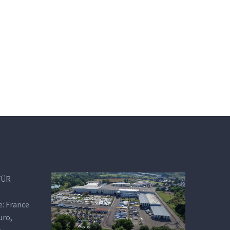
FÜR
e: France
uro,