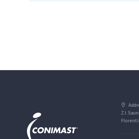
Addr
Z.I. Saun
Florenti