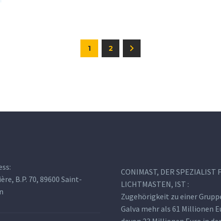
1
2
ess:
CONIMAST, DER SPEZIALIST 
ière, B.P. 70, 89600 Saint-
LICHTMASTEN, IST :
n
Zugehörigkeit zu einer Grupp
Galva mehr als 61 Millionen E