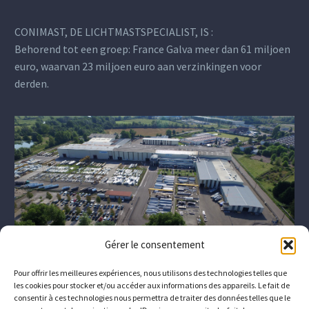
CONIMAST, DE LICHTMASTSPECIALIST, IS :
Behorend tot een groep: France Galva meer dan 61 miljoen
euro, waarvan 23 miljoen euro aan verzinkingen voor
derden.
Gérer le consentement
Pour offrir les meilleures expériences, nous utilisons des technologies telles que
les cookies pour stocker et/ou accéder aux informations des appareils. Le fait de
consentir à ces technologies nous permettra de traiter des données telles que le