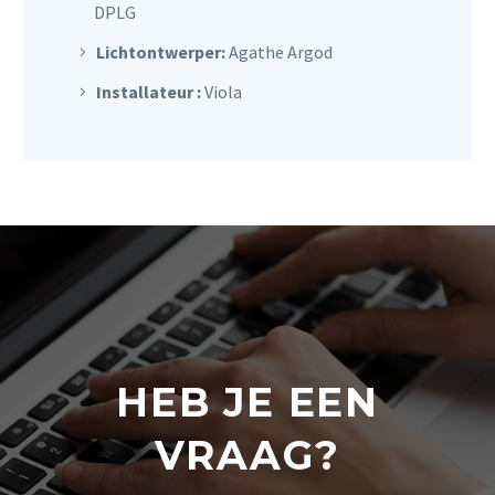
DPLG
Lichtontwerper:
Agathe Argod
Installateur
:
Viola
HEB JE EEN
VRAAG?