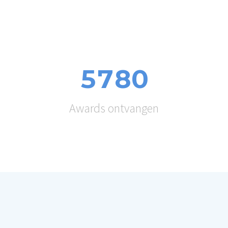
5
7
8
0
Awards ontvangen