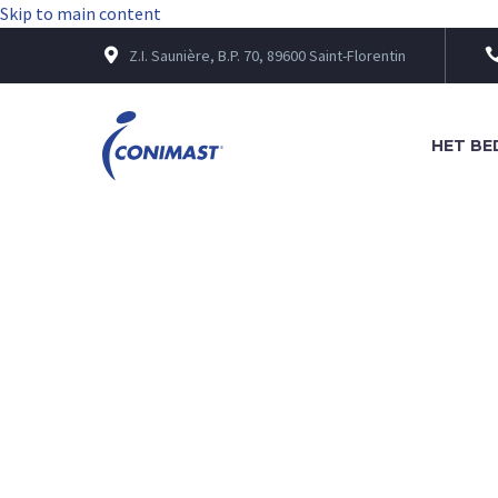
Skip to main content
Z.I. Saunière, B.P. 70, 89600 Saint-Florentin


HET BE