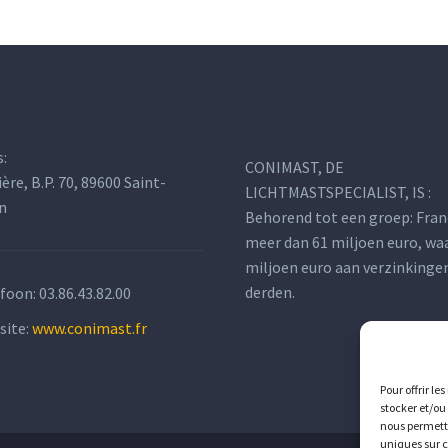
s:
CONIMAST, DE
ière, B.P. 70, 89600 Saint-
LICHTMASTSPECIALIST, IS :
n
Behorend tot een groep: Fran
meer dan 61 miljoen euro, wa
miljoen euro aan verzinkinge
derden.
efoon:
03.86.43.82.00
site:
www.conimast.fr
Pour offrir le
stocker et/ou
nous permettr
uniques sur c