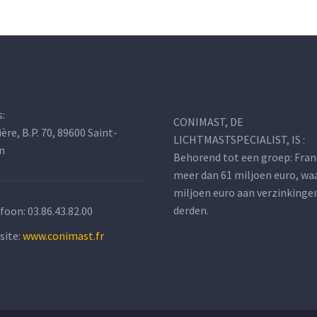
s:
CONIMAST, DE
ière, B.P. 70, 89600 Saint-
LICHTMASTSPECIALIST, IS :
n
Behorend tot een groep: Fran
meer dan 61 miljoen euro, wa
miljoen euro aan verzinkinge
derden.
efoon:
03.86.43.82.00
site:
www.conimast.fr