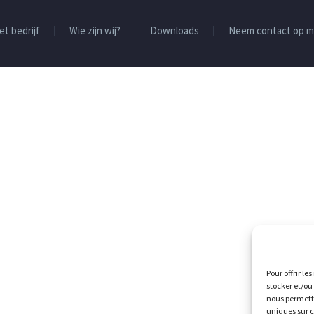
et bedrijf
Wie zijn wij?
Downloads
Neem contact op m
Pour offrir le
stocker et/ou
nous permettr
uniques sur c