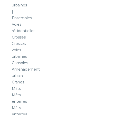
urbaines
|
Ensembles
Voies
résidentielles
Crosses
Crosses
voies
urbaines
Consoles
Aménagement
urbain
Grands
Mâts
Mâts
entérrés
Mâts
entérrés