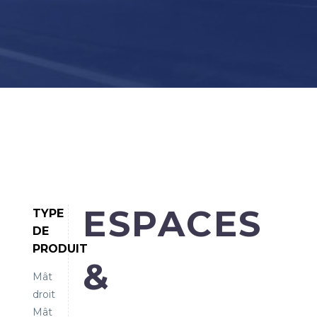
ESPACES
TYPE
DE
PRODUIT
&
Mât
droit
Mât