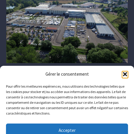
Gérer le consentement
Pour offrir les meilleures expériences, nous utilisons des technologies telles que
les cookies pour stocker et/ou accéder aux informations des appareils. Le fait de
consentir à ces technologies nous permettra de traiter des données telles que le
comportement de navigation ou les ID uniques sur ce site. Le fait de ne pas
consentir ou de retirer son consentement peut avoir un effet négatif sur certaines
caractéristiques et fonctions.
Das Unternehmen
Wer sind wir?
Downloads
Accepter
Kontakt
Wie Sie uns erreichen