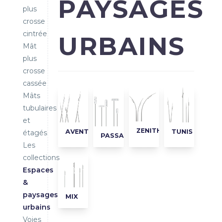
PAYSAGES
plus
crosse
cintrée
URBAINS
Mât
plus
crosse
cassée
Mâts
tubulaires
et
ZENITH
AVENTURE
TUNIS
étagés
PASSAGE
Les
collections
Espaces
&
paysages
MIX
urbains
Voies