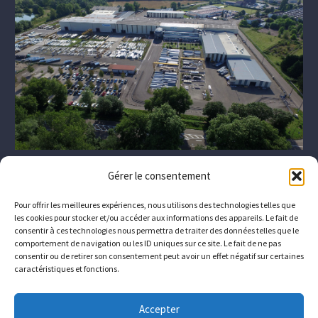
Gérer le consentement
Pour offrir les meilleures expériences, nous utilisons des technologies telles que
les cookies pour stocker et/ou accéder aux informations des appareils. Le fait de
consentir à ces technologies nous permettra de traiter des données telles que le
comportement de navigation ou les ID uniques sur ce site. Le fait de ne pas
consentir ou de retirer son consentement peut avoir un effet négatif sur certaines
caractéristiques et fonctions.
Das Unternehmen
Wer sind wir?
Downloads
Accepter
Kontakt
Wie Sie uns erreichen