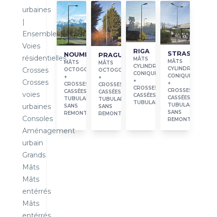
urbaines
|
Ensembles
Voies
RIGA
STRASBOURG
NOUMEA
PRAGUE
résidentielles
MÂTS
MÂTS
MÂTS
MÂTS
CYLINDRO-
CYLINDRO-
Crosses
OCTOGONAUX
OCTOGONAUX
CONIQUES
CONIQUES
+
+
+
Crosses
+
CROSSES
CROSSES
CROSSES
CROSSES
CASSÉES
CASSÉES
voies
CASSÉES
CASSÉES
TUBULAIRES
TUBULAIRES
TUBULAIRES
TUBULAIRES
urbaines
SANS
SANS
SANS
REMONTÉE
REMONTÉE
Consoles
REMONTÉE
Aménagement
urbain
Grands
Mâts
Mâts
entérrés
Mâts
entérrés