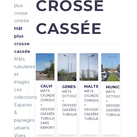
CROSSE
plus
crosse
cintrée
CASSÉE
Mât
plus
crosse
cassée
Mâts
tubulaires
et
étagés
CALVI
MALTE
GENES
MUNICH
Les
MÂTS
MÂTS
MÂTS
MÂTS
CYLINDRO-
CYLINDRO-
OCTOGONAUX
OCTOGONAUX
collections
CONIQUES
CONIQUES
+
+
Espaces
+
+
CROSSES
CROSSES
CROSSES
CROSSES
CASSÉES
CASSÉES
&
CASSÉES
CASSÉES
TUBULAIRES
TUBULAIRES
TUBULAIRES
TUBULAIRES
paysages
SANS
urbains
REMONTÉE
Voies