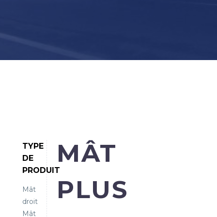
MÂT
TYPE
DE
PRODUIT
PLUS
Mât
droit
Mât