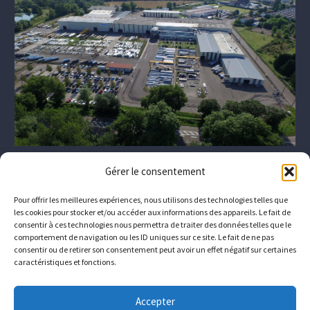
Gérer le consentement
Pour offrir les meilleures expériences, nous utilisons des technologies telles que
les cookies pour stocker et/ou accéder aux informations des appareils. Le fait de
consentir à ces technologies nous permettra de traiter des données telles que le
comportement de navigation ou les ID uniques sur ce site. Le fait de ne pas
consentir ou de retirer son consentement peut avoir un effet négatif sur certaines
caractéristiques et fonctions.
Das Unternehmen
Wer sind wir?
Downloads
Accepter
Kontakt
Wie Sie uns erreichen