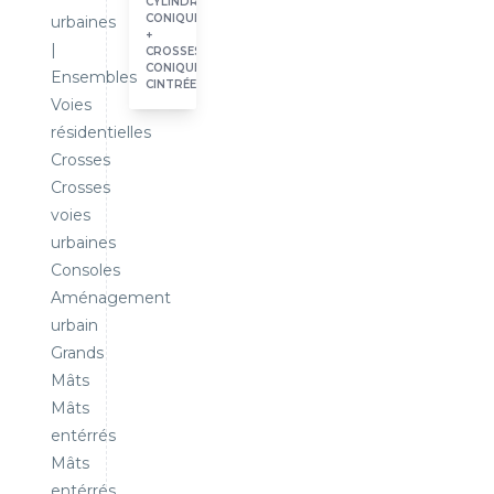
CYLINDRO-
CONIQUES
urbaines
+
|
CROSSES
CONIQUES
Ensembles
CINTRÉES
Voies
résidentielles
Crosses
Crosses
voies
urbaines
Consoles
Aménagement
urbain
Grands
Mâts
Mâts
entérrés
Mâts
entérrés