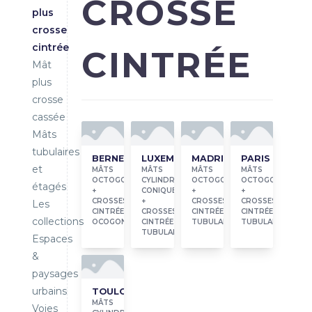
CROSSE
plus
crosse
cintrée
CINTRÉE
Mât
plus
crosse
cassée
Mâts
tubulaires
BERNE
LUXEMBOURG
MADRID
PARIS
et
MÂTS
MÂTS
MÂTS
MÂTS
OCTOGONAUX
CYLINDRO-
OCTOGONAUX
OCTOGONAUX
étagés
+
CONIQUES
+
+
CROSSES
+
CROSSES
CROSSES
Les
CINTRÉES
CROSSES
CINTRÉES
CINTRÉES
collections
OCOGONALES
CINTRÉES
TUBULAIRES
TUBULAIRES
TUBULAIRES
Espaces
&
paysages
urbains
TOULOUSE
MÂTS
Voies