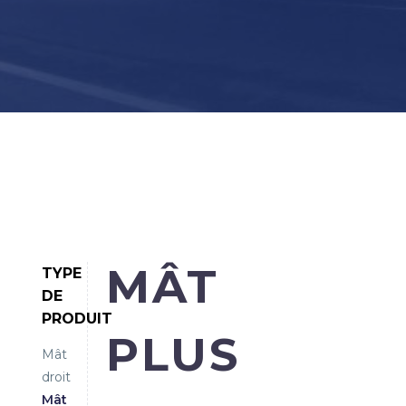
MÂT
TYPE
DE
PRODUIT
PLUS
Mât
droit
Mât