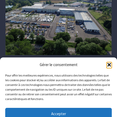
Gérer le consentement
Pour offrir les meilleures expériences, nous utilisons des technologies telles que
les cookies pour stocker et/ou accéder aux informations des appareils. Le fait de
consentir à ces technologies nous permettra de traiter des données telles que le
comportement de navigation ou les ID uniques sur ce site. Le fait de ne pas
consentir ou de retirer son consentement peut avoir un effet négatif sur certaines
caractéristiques et fonctions.
Das Unternehmen
Wer sind wir?
Downloads
Accepter
Kontakt
Wie Sie uns erreichen