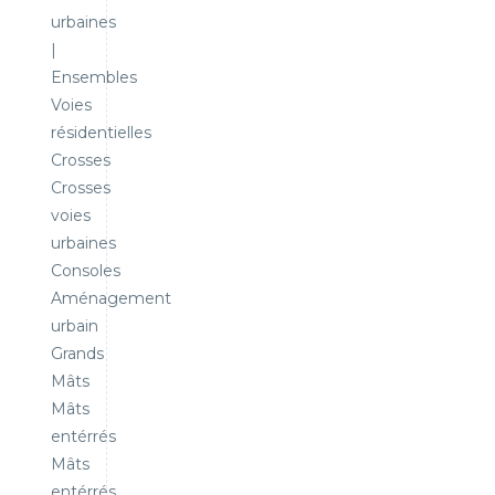
urbaines
|
Ensembles
Voies
résidentielles
Crosses
Crosses
voies
urbaines
Consoles
Aménagement
urbain
Grands
Mâts
Mâts
entérrés
Mâts
entérrés