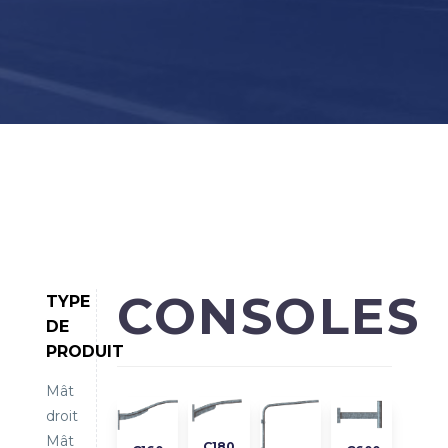
CONSOLES
TYPE
DE
PRODUIT
Mât
droit
Mât
C180