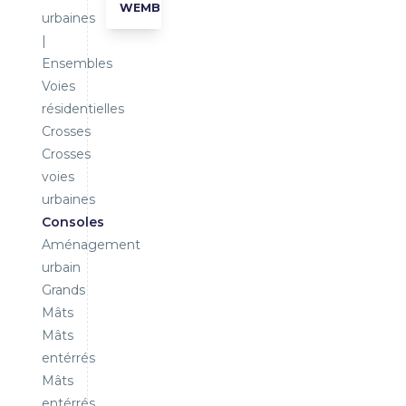
WEMBLEY
urbaines
|
Ensembles
Voies
résidentielles
Crosses
Crosses
voies
urbaines
Consoles
Aménagement
urbain
Grands
Mâts
Mâts
entérrés
Mâts
entérrés