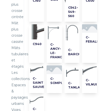
C600
C160
plus
C542-
crosse
549-
560
cintrée
Mât
plus
crosse
C-
cassée
FERALIA
C940
C-
Mâts
ANCY-
C-
LE-
tubulaires
BARCHETTA
FRANC
et
étagés
Les
C-
collections
C-
C-
SAINT
SOMPUIS
C-
VILNUIS
Espaces
SAUVEUR
TANLAY
&
paysages
urbains
C-
Voies