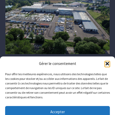
Gérer le consentement
Pour offrir les meilleures expériences, nous utilisons des technologies telles que
les cookies pour stocker et/ou accéder aux informations des appareils. Le fait de
consentir à ces technologies nous permettra de traiter des données telles que le
comportement de navigation ou les ID uniques sur ce site. Le fait de ne pas
consentir ou de retirer son consentement peut avoir un effet négatif sur certaines
caractéristiques et fonctions.
Das Unternehmen
Wer sind wir?
Downloads
Accepter
Kontakt
Wie Sie uns erreichen