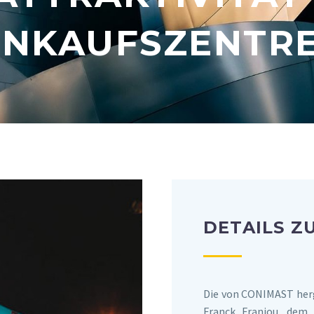
INKAUFSZENTR
DETAILS Z
Die von CONIMAST herg
Franck Franjou, dem L