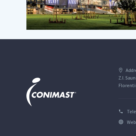
Addr
Z.I. Saun
Florenti
Tele
Web