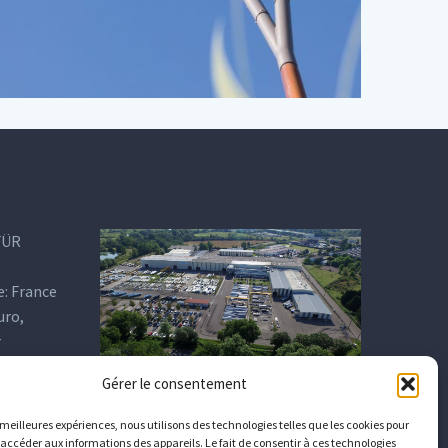
FÜR
e: France
uro,
r
Gérer le consentement
s meilleures expériences, nous utilisons des technologies telles que les cookies pour
 accéder aux informations des appareils. Le fait de consentir à ces technologies