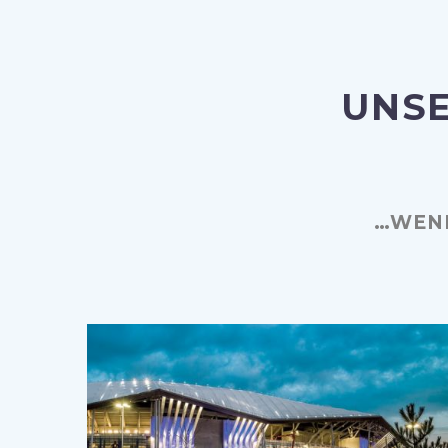
UNSE
…WENN