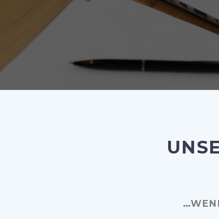
UNSE
…WENN