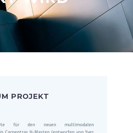
UM PROJEKT
ierte für den neuen multimodalen
in Carpentras H-Masten (entworfen von Yves