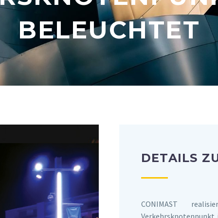
BELEUCHTET
DETAILS Z
CONIMAST realis
Verkehrsknotenpunkt 