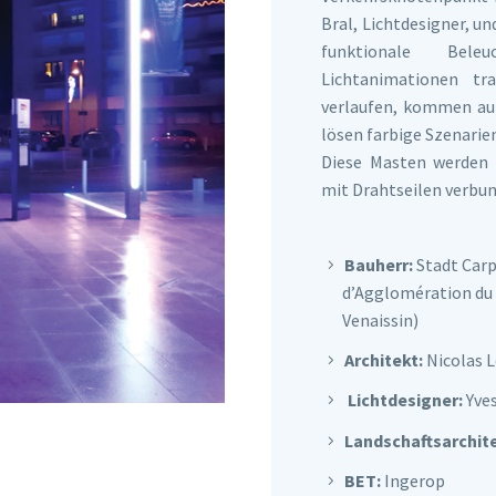
Bral, Lichtdesigner, un
funktionale Bele
Lichtanimationen tr
verlaufen, kommen auf 
lösen farbige Szenarien
Diese Masten werden d
mit Drahtseilen verbun
Bauherr:
Stadt Car
d’Agglomération du
Venaissin)
Architekt:
Nicolas L
Lichtdesigner:
Yves
Landschaftsarchite
BET:
Ingerop