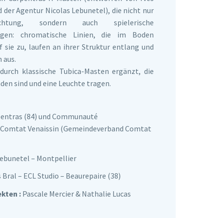
d der Agentur Nicolas Lebunetel), die nicht nur
uchtung, sondern auch spielerische
agen: chromatische Linien, die im Boden
sie zu, laufen an ihrer Struktur entlang und
 aus.
urch klassische Tubica-Masten ergänzt, die
den sind und eine Leuchte tragen.
pentras (84) und Communauté
 Comtat Venaissin (Gemeindeverband Comtat
ebunetel – Montpellier
 Bral – ECL Studio – Beaurepaire (38)
kten :
Pascale Mercier & Nathalie Lucas