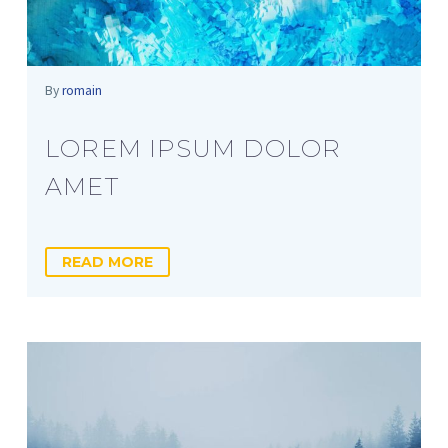
By
romain
LOREM IPSUM DOLOR
AMET
READ MORE